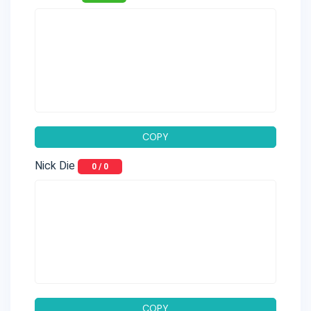
COPY
Nick Die
0
/
0
COPY