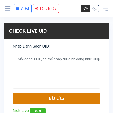
Ví:
0đ
Đăng Nhập
CHECK LIVE UID
Nhập Danh Sách UID:
Bắt Đầu
Nick Live
0
/
0